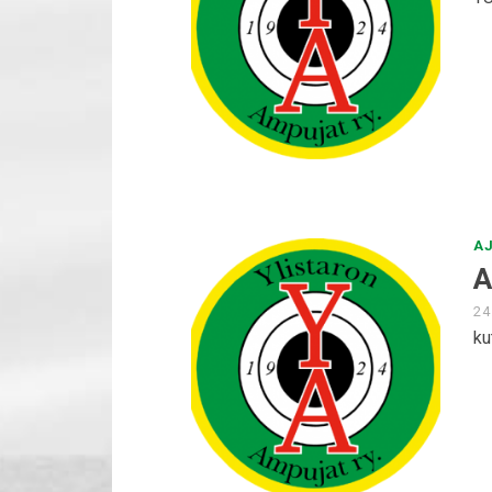
A
A
24
ku