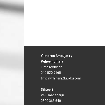
Ylistaron Ampujat ry
Puheenjohtaja
Timo Nyrhinen
040 520 9165
timo.nyrhinen@luukku.com
Sihteeri
Veli Haapaharju
0500 368 640