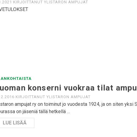
3.2021
KIRJOITTANUT
YLISTARON AMPUJAT
IVETULOKSET
JANKOHTAISTA
uoman konserni vuokraa tilat amp
12.2016
KIRJOITTANUT
YLISTARON AMPUJAT
istaron ampujat ry on toiminut jo vuodesta 1924, ja on siten yk
urassa on jäseniä tällä hetkellä …
LUE LISÄÄ