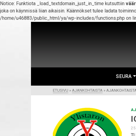
Notice: Funktiota _load_textdomain_just_in_time kutsuttiin
väär
joka on käynnissä liian aikaisin. Käännökset tulee ladata toiminn
/home/u46883/public_html/ya/wp-includes/functions.php on li
SEURA
ETUSIVU
»
AJANKOHTAISTA
»
AJANKOHTAIST
A
I
25
TU