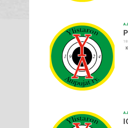
A
P
18
Ki
A
I