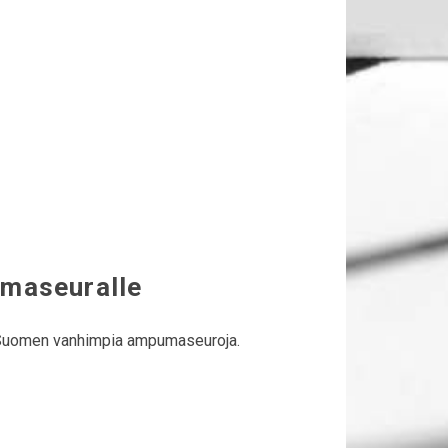
umaseuralle
si Suomen vanhimpia ampumaseuroja.