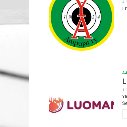
4.
L
A
L
1.
Yl
Se