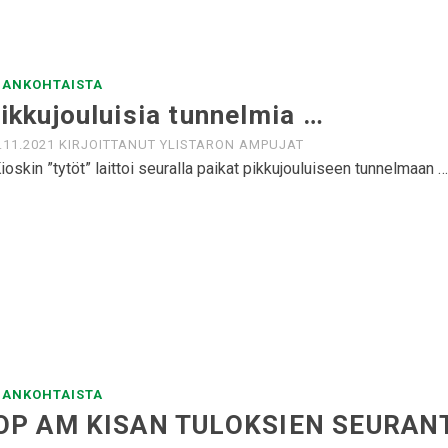
JANKOHTAISTA
ikkujouluisia tunnelmia …
.11.2021
KIRJOITTANUT
YLISTARON AMPUJAT
oskin ”tytöt” laittoi seuralla paikat pikkujouluiseen tunnelmaan
JANKOHTAISTA
OP AM KISAN TULOKSIEN SEURAN