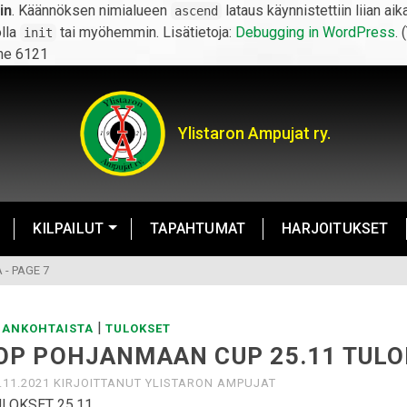
in
. Käännöksen nimialueen
lataus käynnistettiin liian ai
ascend
olla
tai myöhemmin. Lisätietoja:
Debugging in WordPress
. 
init
ne 6121
Ylistaron Ampujat ry.
KILPAILUT
TAPAHTUMAT
HARJOITUKSET
A
- PAGE 7
|
JANKOHTAISTA
TULOKSET
OP POHJANMAAN CUP 25.11 TUL
.11.2021
KIRJOITTANUT
YLISTARON AMPUJAT
LOKSET 25.11