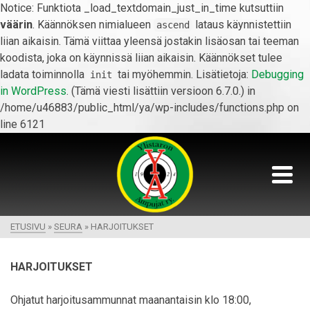
Notice: Funktiota _load_textdomain_just_in_time kutsuttiin
väärin
. Käännöksen nimialueen
lataus käynnistettiin
ascend
liian aikaisin. Tämä viittaa yleensä jostakin lisäosan tai teeman
koodista, joka on käynnissä liian aikaisin. Käännökset tulee
ladata toiminnolla
tai myöhemmin. Lisätietoja:
Debugging
init
in WordPress
. (Tämä viesti lisättiin versioon 6.7.0.) in
/home/u46883/public_html/ya/wp-includes/functions.php on
line 6121
ETUSIVU
»
SEURA
»
HARJOITUKSET
HARJOITUKSET
Ohjatut harjoitusammunnat maanantaisin klo 18:00,