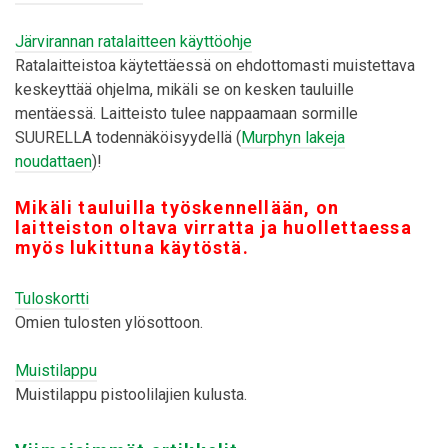
Järvirannan ratalaitteen käyttöohje
Ratalaitteistoa käytettäessä on ehdottomasti muistettava
keskeyttää ohjelma, mikäli se on kesken tauluille
mentäessä. Laitteisto tulee nappaamaan sormille
SUURELLA todennäköisyydellä (
Murphyn lakeja
noudattaen
)!
Mikäli tauluilla työskennellään, on
laitteiston oltava virratta ja huollettaessa
myös lukittuna käytöstä.
Tuloskortti
Omien tulosten ylösottoon.
Muistilappu
Muistilappu pistoolilajien kulusta.