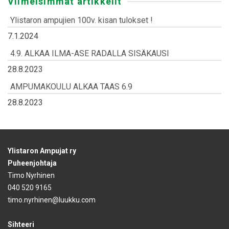
Viimeisimmät artikkelit
Ylistaron ampujien 100v. kisan tulokset !
7.1.2024
4.9. ALKAA ILMA-ASE RADALLA SISÄKAUSI
28.8.2023
AMPUMAKOULU ALKAA TAAS 6.9
28.8.2023
Ylistaron Ampujat ry
Puheenjohtaja
Timo Nyrhinen
040 520 9165
timo.nyrhinen@luukku.com
Sihteeri