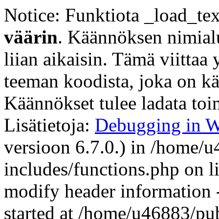
Notice: Funktiota _load_te
väärin
. Käännöksen nimia
liian aikaisin. Tämä viittaa 
teeman koodista, joka on käy
Käännökset tulee ladata to
Lisätietoja:
Debugging in W
versioon 6.7.0.) in /home/
includes/functions.php on 
modify header information -
started at /home/u46883/pu